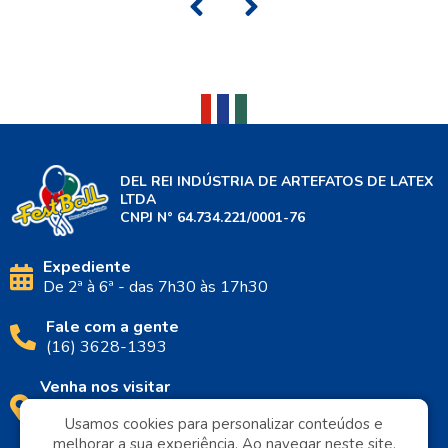
DEL REI INDÚSTRIA DE ARTEFATOS DE LATEX
LTDA
CNPJ N° 64.734.221/0001-76
Expediente
De 2ª à 6ª - das 7h30 às 17h30
Fale com a gente
(16) 3628-1393
Venha nos visitar
Rua Santa Rosa, 605 - Vila Brasil
Usamos cookies para personalizar conteúdos e
Usamos cookies para personalizar conteúdos e
14075-580 | Ribeirão Preto - SP
melhorar a sua experiência. Ao navegar neste site,
melhorar a sua experiência. Ao navegar neste site,