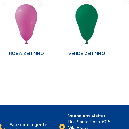
ROSA ZERINHO
VERDE ZERINHO
V
Venha nos visitar
Rua Santa Rosa, 605 -
Fale com a gente
Vila Brasil